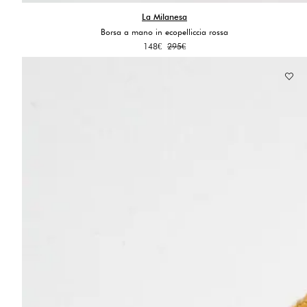
La Milanesa
Borsa a mano in ecopelliccia rossa
Il
Il
148
€
295
€
prezzo
prezzo
originale
attuale
era:
è:
295€.
148€.