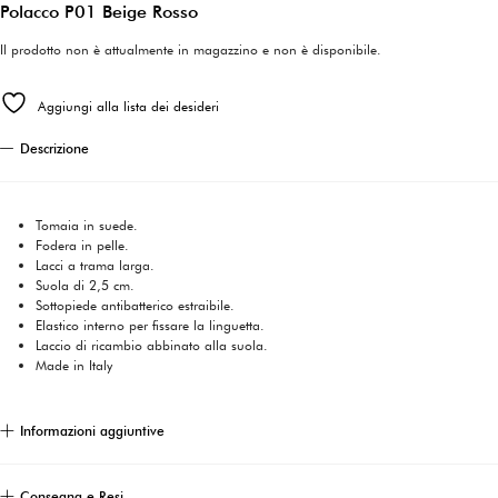
Polacco P01 Beige Rosso
Il prodotto non è attualmente in magazzino e non è disponibile.
Aggiungi alla lista dei desideri
Descrizione
Tomaia in suede.
Fodera in pelle.
Lacci a trama larga.
Suola di 2,5 cm.
Sottopiede antibatterico estraibile.
Elastico interno per fissare la linguetta.
Laccio di ricambio abbinato alla suola.
Made in Italy
Informazioni aggiuntive
Consegna e Resi