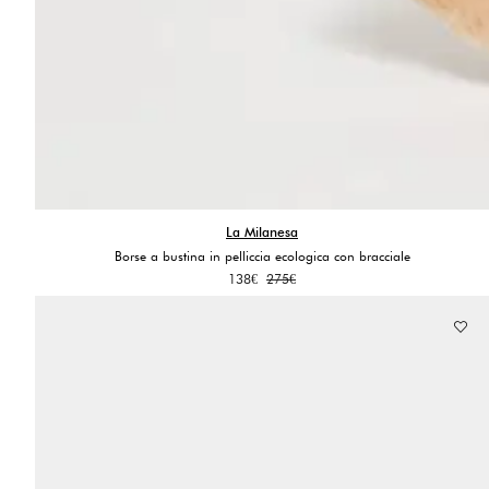
La Milanesa
Borse a bustina in pelliccia ecologica con bracciale
Il
Il
138
€
275
€
prezzo
prezzo
originale
attuale
era:
è:
275€.
138€.