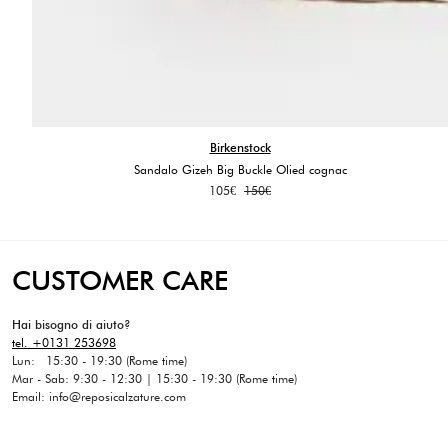
Birkenstock
Sandalo Gizeh Big Buckle Olied cognac
Il
Il
105
€
150
€
prezzo
prezzo
originale
attuale
era:
è:
150€.
105€.
CUSTOMER CARE
Hai bisogno di aiuto?
tel. +0131 253698
Lun: 15:30 - 19:30 (Rome time)
Mar - Sab: 9:30 - 12:30 | 15:30 - 19:30 (Rome time)
Email: info@reposicalzature.com