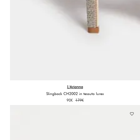
L'Arianna
Slingback CH2002 in tessuto lurex
Il
Il
90
€
179
€
prezzo
prezzo
originale
attuale
era:
è:
179€.
90€.