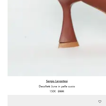
Sergio Levantesi
Decolleté June in pelle cuoio
Il
Il
150
€
250
€
prezzo
prezzo
originale
attuale
era:
è: