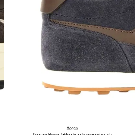
Hogan
Sneakers Hogan Athletic in pelle scamosciata blu