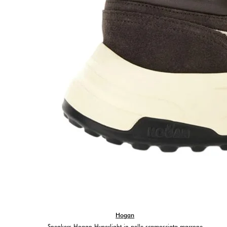
Hogan
Sneakers Hogan Hyperlight in pelle scamosciata marrone