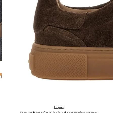
Hogan
Sneakers Hogan Crosswind in pelle scamosciata marrone