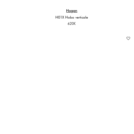
Hogan
H01X Hobo verticale
620
€