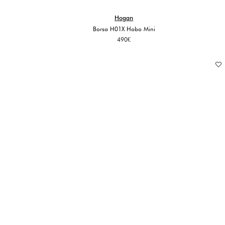
Hogan
Borsa H01X Hobo Mini
490
€