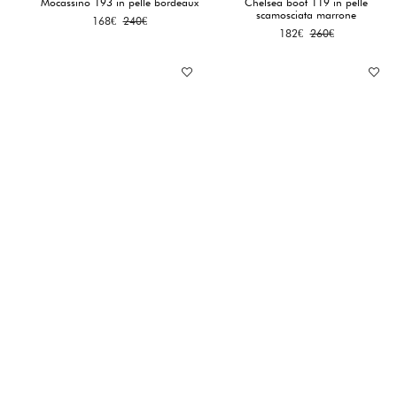
Mocassino 193 in pelle bordeaux
Chelsea boot 119 in pelle
scamosciata marrone
Il
Il
168
€
240
€
Il
Il
182
€
260
€
prezzo
prezzo
prezzo
prezzo
originale
attuale
originale
attuale
era:
è:
era:
è:
240€.
168€.
260€.
182€.