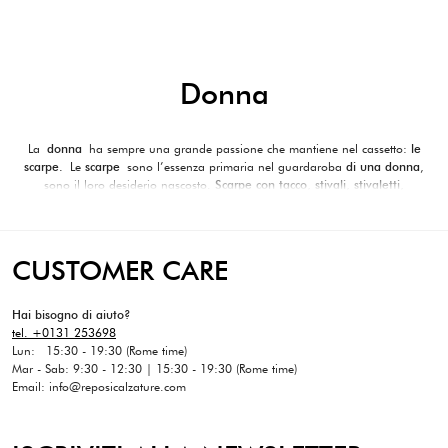
prezzo
prezzo
originale
attuale
originale
attuale
era:
è:
era:
è:
240€.
168€.
240€.
168€.
Donna
La
donna
ha sempre una grande passione che mantiene nel cassetto:
le
scarpe.
Le
scarpe
sono l’essenza primaria nel guardaroba
di una donna
,
sono il loro desiderio nascosto.
Scarpe con tacco
,
stivali
,
stivaletti
,
sandali…
chi ne ha più ne metta!
La selezione di Reposi Boutique racchiude il meglio delle nuove collezioni,
accessori e calzature dei migliori brand del lusso,
capaci di abbinarsi a un
look casual così come ad outfit più eleganti e formali
, per la donna
CUSTOMER CARE
moderna che vuole sempre mantenere
uno stile unico ed inimitabile
.
Le scarpe sono fondamentali per un outfit perfetto per le tue occasioni
speciali.
Reposi
è stata capace di selezionare tra i tanti brand dei prodotti
Hai bisogno di aiuto?
di qualità ed eccellenza.
tel. +0131 253698
Lun: 15:30 - 19:30 (Rome time)
Mar - Sab: 9:30 - 12:30 | 15:30 - 19:30 (Rome time)
Email: info@reposicalzature.com