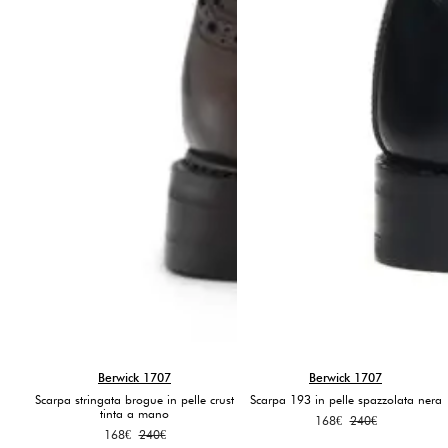
Berwick 1707
Berwick 1707
Scarpa stringata brogue in pelle crust
Scarpa 193 in pelle spazzolata nera
tinta a mano
Il
Il
168
€
240
€
Il
Il
168
€
240
€
prezzo
prezzo