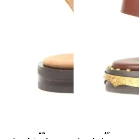
Ash
Ash