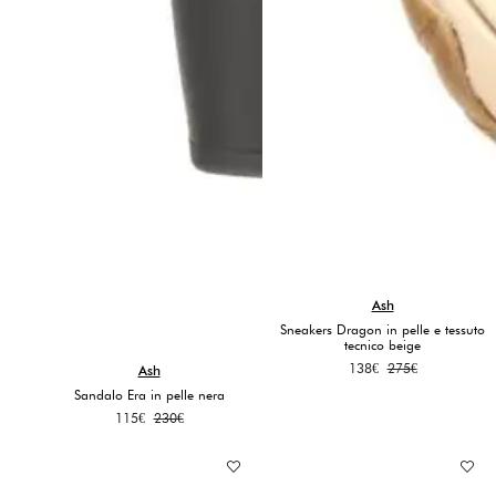
Ash
Sneakers Dragon in pelle e tessuto
tecnico beige
Il
Il
138
€
275
€
Ash
prezzo
prezzo
Sandalo Era in pelle nera
originale
attuale
Il
Il
115
€
230
€
era:
è:
prezzo
prezzo
275€.
138€.
originale
attuale
era:
è: