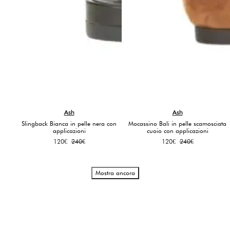
Ash
Ash
Slingback Bianca in pelle nera con
Mocassino Bali in pelle scamosciata
applicazioni
cuoio con applicazioni
Il
Il
Il
Il
120
€
240
€
120
€
240
€
prezzo
prezzo
prezzo
prezzo
originale
attuale
originale
attuale
era:
è:
era:
è:
Mostra ancora
240€.
120€.
240€.
120€.