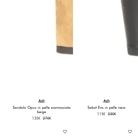
Ash
Ash
Sandalo Opus in pelle scamosciata
Sabot Eva in pelle nera
beige
Il
Il
115
€
230
€
Il
Il
135
€
270
€
prezzo
prezzo
prezzo
prezzo
originale
attuale
originale
attuale
era:
è:
era:
è:
230€.
115€.