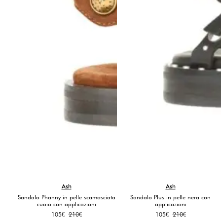
Ash
Ash
Sandalo Phanny in pelle scamosciata
Sandalo Plus in pelle nera con
cuoio con applicazioni
applicazioni
Il
Il
Il
Il
105
€
210
€
105
€
210
€