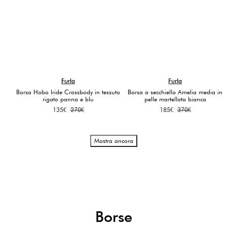
Furla
Furla
Borsa Hobo Iride Crossbody in tessuto
Borsa a secchiello Amelia media in
rigato panna e blu
pelle martellata bianca
Il
Il
Il
Il
135
€
270
€
185
€
370
€
prezzo
prezzo
prezzo
prezzo
originale
attuale
originale
attuale
era:
è:
era:
è:
Mostra ancora
270€.
135€.
370€.
185€.
Borse