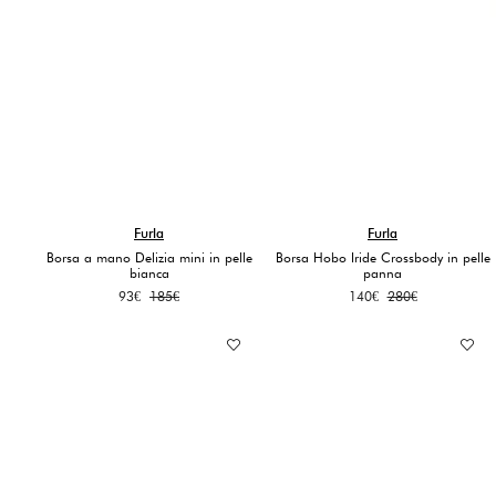
Furla
Furla
Borsa a mano Delizia mini in pelle
Borsa Hobo Iride Crossbody in pelle
bianca
panna
Il
Il
Il
Il
93
€
185
€
140
€
280
€
prezzo
prezzo
prezzo
prezzo
originale
attuale
originale
attuale
era:
è:
era:
è:
185€.
93€.
280€.
140€.