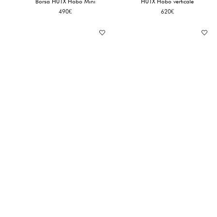
Borsa H01X Hobo Mini
H01X Hobo verticale
490
€
620
€