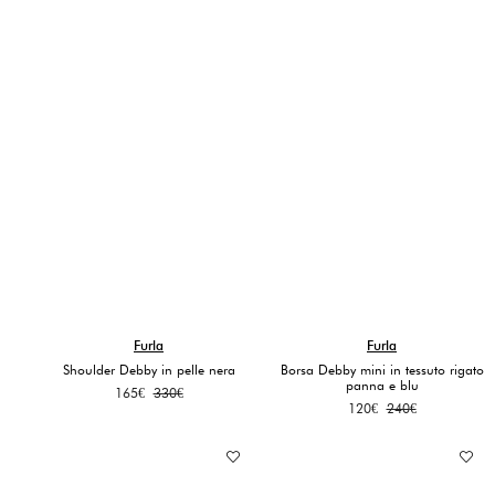
Furla
Furla
Shoulder Debby in pelle nera
Borsa Debby mini in tessuto rigato
panna e blu
Il
Il
165
€
330
€
Il
Il
120
€
240
€
prezzo
prezzo
prezzo
prezzo
originale
attuale
originale
attuale
era:
è:
era:
è:
330€.
165€.
240€.
120€.