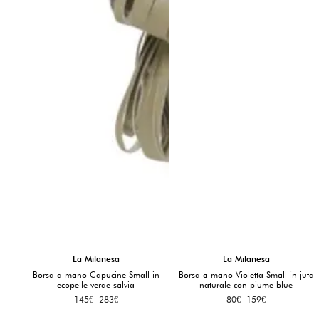
La Milanesa
La Milanesa
Borsa a mano Capucine Small in
Borsa a mano Violetta Small in juta
ecopelle verde salvia
naturale con piume blue
Il
Il
Il
Il
145
€
283
€
80
€
159
€
prezzo
prezzo
prezzo
prezzo