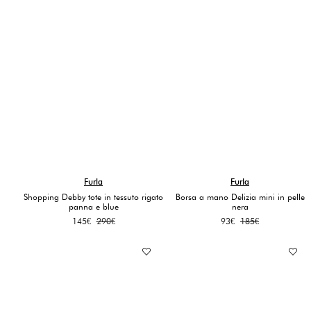
Furla
Furla
Shopping Debby tote in tessuto rigato
Borsa a mano Delizia mini in pelle
panna e blue
nera
Il
Il
Il
Il
145
€
290
€
93
€
185
€
prezzo
prezzo
prezzo
prezzo
originale
attuale
originale
attuale
era:
è:
era:
è:
290€.
145€.
185€.
93€.