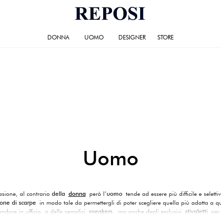
DONNA
UOMO
DESIGNER
STORE
Uomo
casione, al contrario
della
donna
però l’
uomo
tende ad essere più difficile e selett
zione di scarpe
in modo tale da permettergli di poter scegliere quella più adatta a qu
andare in ufficio, a delle semplici
sneakers
,
ma anche degli esclusivi
stivaletti
per