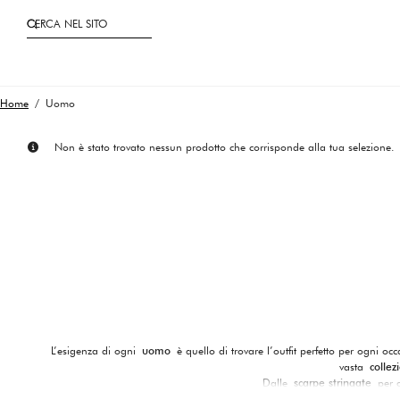
CERCA NEL SITO
Home
/ Uomo
Non è stato trovato nessun prodotto che corrisponde alla tua selezione.
L’esigenza di ogni
uomo
è quello di trovare l’outfit perfetto per ogni oc
vasta
colle
Dalle
scarpe stringate
per 