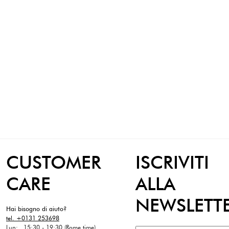
CUSTOMER
ISCRIVITI
CARE
ALLA
NEWSLETT
Hai bisogno di aiuto?
tel. +0131 253698
Lun: 15:30 - 19:30 (Rome time)