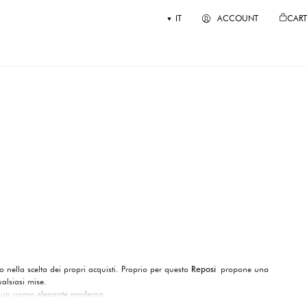
IT
ACCOUNT
CART
ivo nella scelta dei propri acquisti. Proprio per questo
Reposi
propone una
alsiasi mise.
 un uomo elegante moderno.