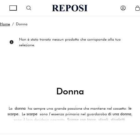
Home
/ Donna
Non è stato trovato nessun prodotto che corrisponde alla tua
selezione.
Donna
La
donna
ha sempre una grande passione che mantiene nel cassetto:
le
scarpe.
Le
scarpe
sono l’essenza primaria nel guardaroba
di una donna
,
sono il loro desiderio nascosto.
Scarpe con tacco
,
stivali
,
stivaletti
,
sandali…
chi ne ha più ne metta!
La selezione di Reposi Boutique racchiude il meglio delle nuove collezioni,
accessori e calzature dei migliori brand del lusso,
capaci di abbinarsi a un