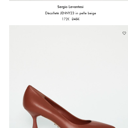
Sergio Levantesi
Dècolletè JENNY23 in pelle beige
172
€
245
€