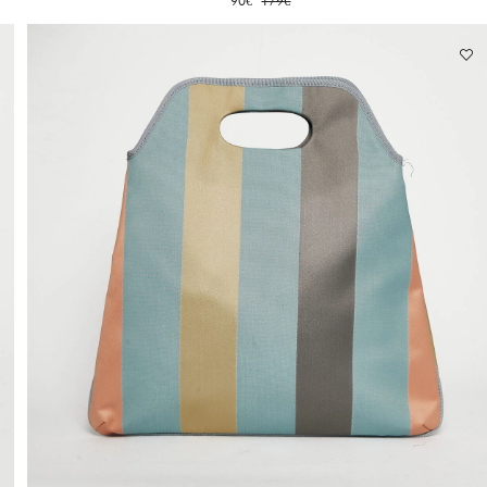
90
€
179
€