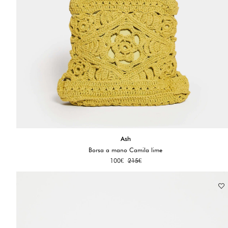
Ash
Borsa a mano Camila lime
100
€
215
€