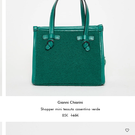
Gianni Chiarini
Shopper mini tessuto casentino verde
85
€
165
€