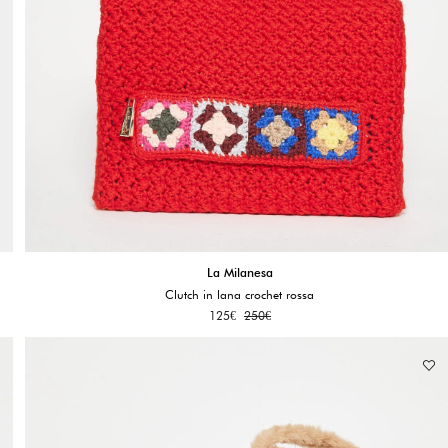
La Milanesa
Clutch in lana crochet rossa
125
€
250
€