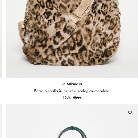
La Milanesa
Borsa a spalla in pelliccia ecologica maculata
160
€
320
€