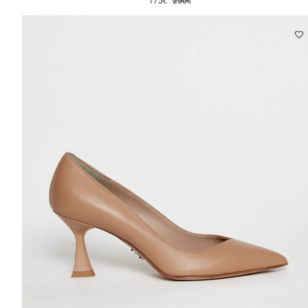
175
€
250
€