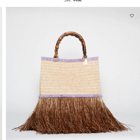
59
€
115
€