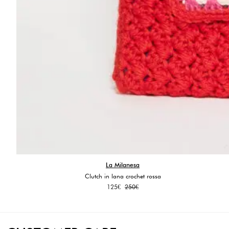
La Milanesa
Clutch in lana crochet rossa
Il
Il
125
€
250
€
prezzo
prezzo
originale
attuale
era:
è:
250€.
125€.