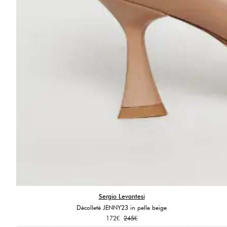
Sergio Levantesi
Dècolletè JENNY23 in pelle beige
Il
Il
172
€
245
€
prezzo
prezzo