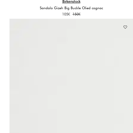
Birkenstock
Sandalo Gizeh Big Buckle Olied cognac
Il
Il
105
€
150
€
prezzo
prezzo
originale
attuale
era:
è:
150€.
105€.