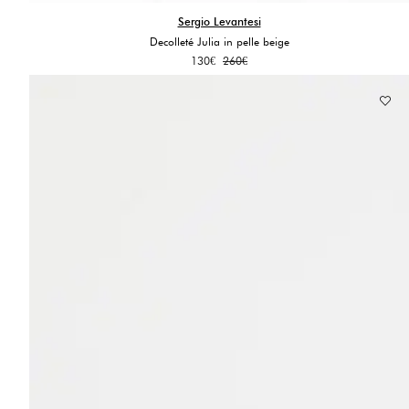
Sergio Levantesi
Decolleté Julia in pelle beige
Il
Il
130
€
260
€
prezzo
prezzo
originale
attuale
era:
è:
260€.
130€.