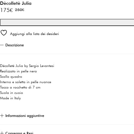
Dècolletè Julia
175
€
250
€
Il
Il
prezzo
prezzo
originale
attuale
Aggiungi alla lista dei desideri
era:
è:
250€.
175€.
Descrizione
Décolleté Julia by Sergio Levantesi
Realizzato in pelle nera
Scollo quadro
Interno e soletta in pelle nuance
Tacco a rocchetto di 7 cm
Suola in cuoio
Made in Italy
Informazioni aggiuntive
Consegna e Resi