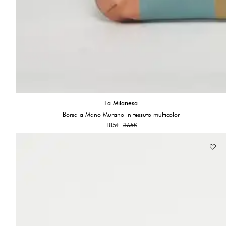
La Milanesa
Borsa a Mano Murano in tessuto multicolor
Il
Il
185
€
365
€
prezzo
prezzo
originale
attuale
era:
è:
365€.
185€.