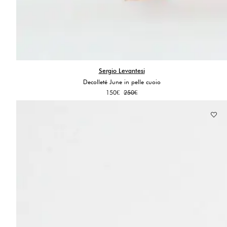
Sergio Levantesi
Decolleté June in pelle cuoio
Il
Il
150
€
250
€
prezzo
prezzo
originale
attuale
era:
è:
250€.
150€.