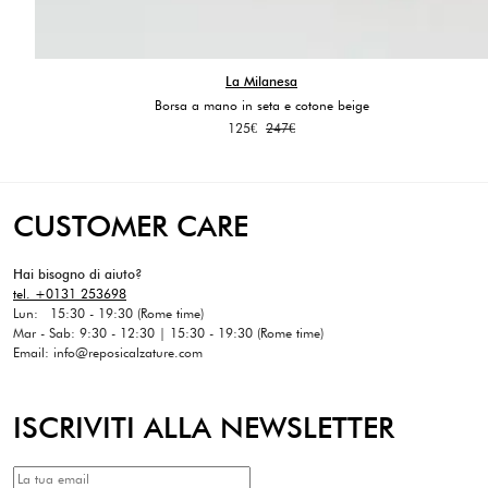
La Milanesa
Borsa a mano in seta e cotone beige
Il
Il
125
€
247
€
prezzo
prezzo
originale
attuale
era:
è:
247€.
125€.
CUSTOMER CARE
Hai bisogno di aiuto?
tel. +0131 253698
Lun: 15:30 - 19:30 (Rome time)
Mar - Sab: 9:30 - 12:30 | 15:30 - 19:30 (Rome time)
Email: info@reposicalzature.com
ISCRIVITI ALLA NEWSLETTER