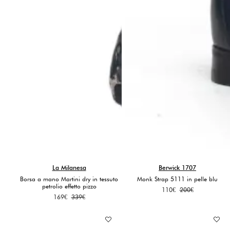
La Milanesa
Berwick 1707
Borsa a mano Martini dry in tessuto
Monk Strap 5111 in pelle blu
petrolio effetto pizzo
Il
Il
110
€
200
€
Il
Il
169
€
339
€
prezzo
prezzo
prezzo
prezzo
originale
attuale
originale
attuale
era:
è:
era:
è:
200€.
110€.