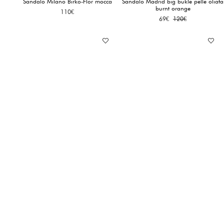
Sandalo Milano Birko-Flor mocca
Sandalo Madrid big bukle pelle oliata
burnt orange
110
€
Il
Il
69
€
120
€
prezzo
prezzo
originale
attuale
era:
è:
120€.
69€.