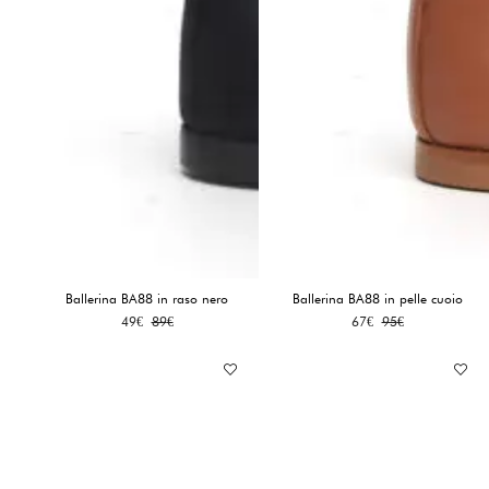
Ballerina BA88 in raso nero
Ballerina BA88 in pelle cuoio
Il
Il
Il
Il
49
€
89
€
67
€
95
€
prezzo
prezzo
prezzo
prezzo
originale
attuale
originale
attuale
era:
è:
era:
è:
89€.
49€.
95€.
67€.