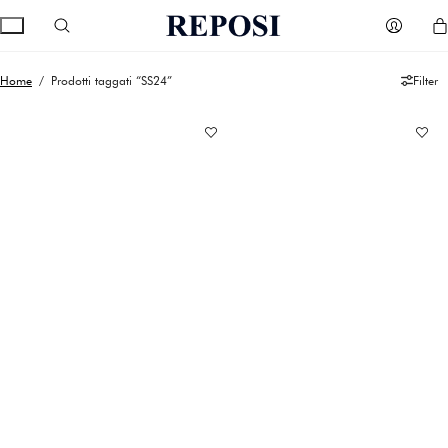
Home
/ Prodotti taggati “SS24”