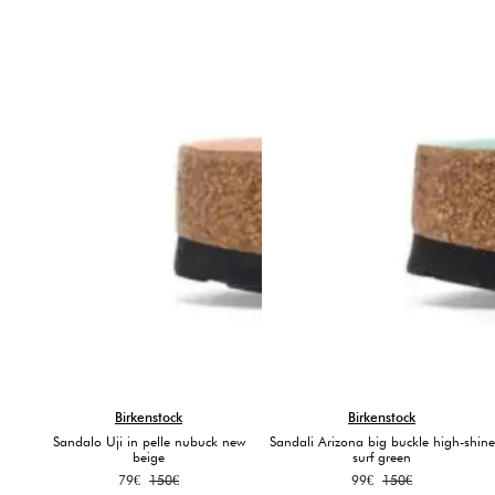
Birkenstock
Birkenstock
Sandalo Uji in pelle nubuck new
Sandali Arizona big buckle high-shine
beige
surf green
Il
Il
Il
Il
79
€
150
€
99
€
150
€