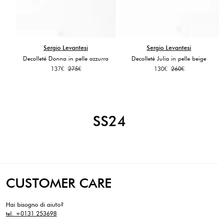
Sergio Levantesi
Sergio Levantesi
Decolleté Donna in pelle azzurra
Decolleté Julia in pelle beige
Il
Il
Il
Il
137
€
275
€
130
€
260
€
prezzo
prezzo
prezzo
prezzo
originale
attuale
originale
attuale
era:
è:
era:
è:
275€.
137€.
260€.
130€.
SS24
CUSTOMER CARE
Hai bisogno di aiuto?
tel. +0131 253698