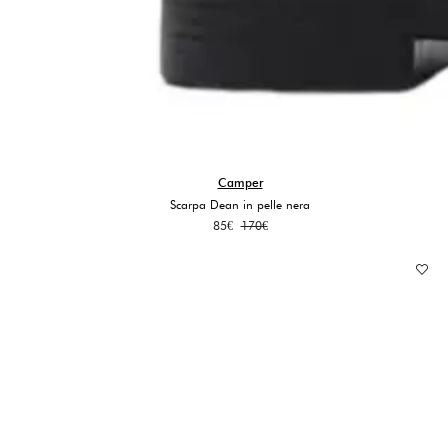
Camper
Scarpa Dean in pelle nera
Il
Il
85
€
170
€
prezzo
prezzo
originale
attuale
era:
è:
170€.
85€.