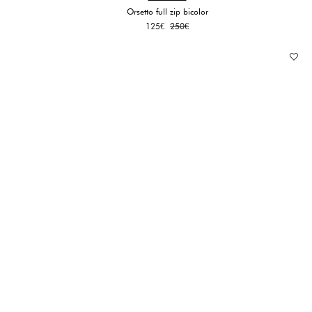
Orsetto full zip bicolor
Il
Il
125
€
250
€
prezzo
prezzo
originale
attuale
era:
è:
250€.
125€.