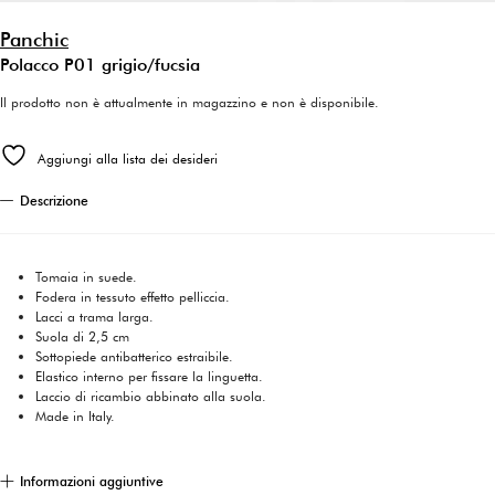
Panchic
Polacco P01 grigio/fucsia
Il prodotto non è attualmente in magazzino e non è disponibile.
Aggiungi alla lista dei desideri
Descrizione
Tomaia in suede.
Fodera in tessuto effetto pelliccia.
Lacci a trama larga.
Suola di 2,5 cm
Sottopiede antibatterico estraibile.
Elastico interno per fissare la linguetta.
Laccio di ricambio abbinato alla suola.
Made in Italy.
Informazioni aggiuntive