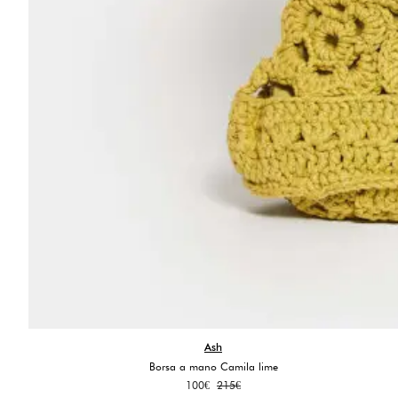
Ash
Borsa a mano Camila lime
Il
Il
100
€
215
€