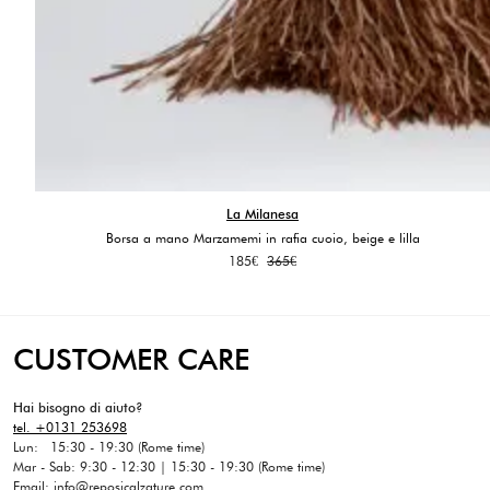
La Milanesa
Borsa a mano Marzamemi in rafia cuoio, beige e lilla
Il
Il
185
€
365
€
prezzo
prezzo
originale
attuale
era:
è:
365€.
185€.
CUSTOMER CARE
Hai bisogno di aiuto?
tel. +0131 253698
Lun: 15:30 - 19:30 (Rome time)
Mar - Sab: 9:30 - 12:30 | 15:30 - 19:30 (Rome time)
Email: info@reposicalzature.com