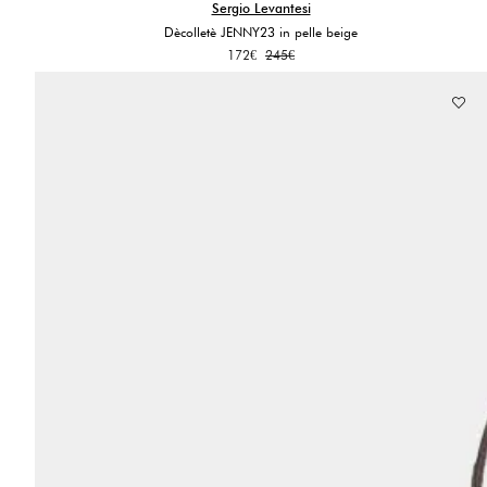
Sergio Levantesi
Dècolletè JENNY23 in pelle beige
Il
Il
172
€
245
€
prezzo
prezzo
originale
attuale
era:
è:
245€.
172€.