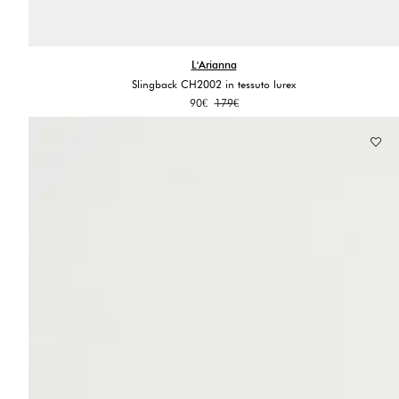
L'Arianna
Slingback CH2002 in tessuto lurex
Il
Il
90
€
179
€
prezzo
prezzo
originale
attuale
era:
è:
179€.
90€.