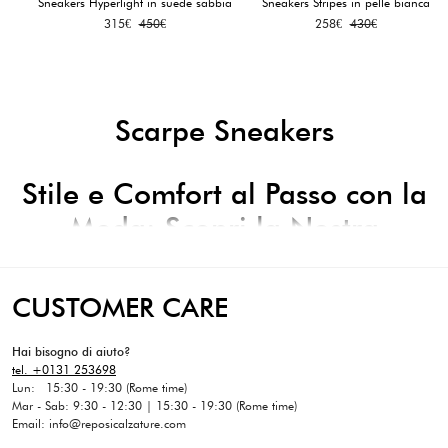
Sneakers Hyperlight in suede sabbia
Sneakers Stripes in pelle bianca
Il
Il
Il
Il
315
€
450
€
258
€
430
€
prezzo
prezzo
prezzo
prezzo
originale
attuale
originale
attuale
era:
è:
era:
è:
450€.
315€.
430€.
258€.
Scarpe Sneakers
Stile e Comfort al Passo con la
Moda: Scopri la Nostra
Collezione di Sneakers da
Donna
CUSTOMER CARE
Le sneakers da donna rappresentano un elemento imprescindibile nel
guardaroba di ogni donna moderna. Sia che tu stia cercando un look
Hai bisogno di aiuto?
casual per il tempo libero o un tocco di sportività per completare un outfit
tel. +0131 253698
più elegante, le sneakers sono sempre una scelta vincente. Indossale con
Lun: 15:30 - 19:30 (Rome time)
un paio di jeans e una t-shirt per un look casual da tutti i giorni, oppure
Mar - Sab: 9:30 - 12:30 | 15:30 - 19:30 (Rome time)
abbinali a un vestito o una gonna per un tocco di freschezza e modernità.
Email: info@reposicalzature.com
Che tu stia facendo shopping in città, incontrando gli amici per un caffè o