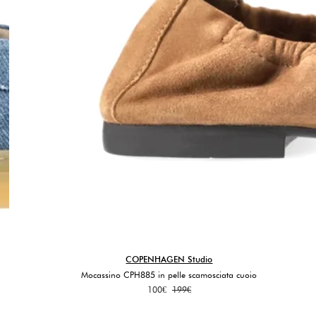
COPENHAGEN Studio
Mocassino CPH885 in pelle scamosciata cuoio
Il
Il
100
€
199
€
prezzo
prezzo
originale
attuale