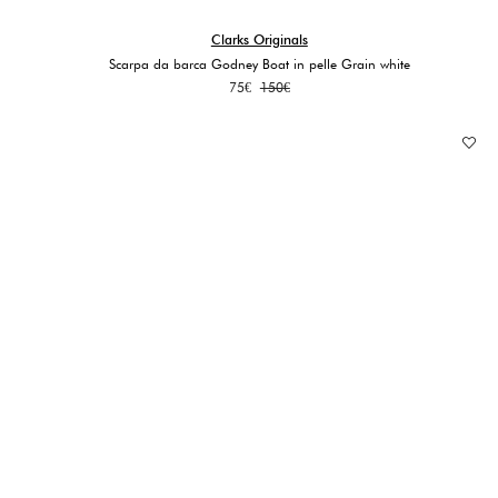
Clarks Originals
Scarpa da barca Godney Boat in pelle Grain white
Il
Il
75
€
150
€
prezzo
prezzo
originale
attuale
era:
è:
150€.
75€.