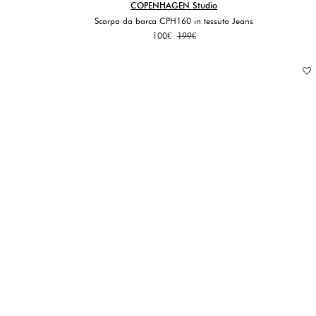
COPENHAGEN Studio
Scarpa da barca CPH160 in tessuto Jeans
Il
Il
100
€
199
€
prezzo
prezzo
originale
attuale
era:
è:
199€.
100€.