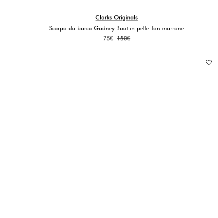
Clarks Originals
Scarpa da barca Godney Boat in pelle Tan marrone
Il
Il
75
€
150
€
prezzo
prezzo
originale
attuale
era:
è:
150€.
75€.