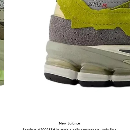
New Balance
Sneakers M20028ZH in mesh e pelle scamosciata verde lime