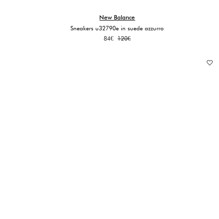
New Balance
Sneakers u32790e in suede azzurro
Il
Il
84
€
120
€
prezzo
prezzo
originale
attuale
era:
è:
120€.
84€.