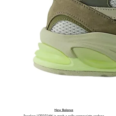
New Balance
Sneakers U20101AH in mesh e pelle scamosciata verdone