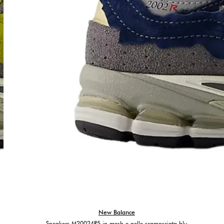
New Balance
Sneakers M20024R5 in mesh e pelle scamosciata blu