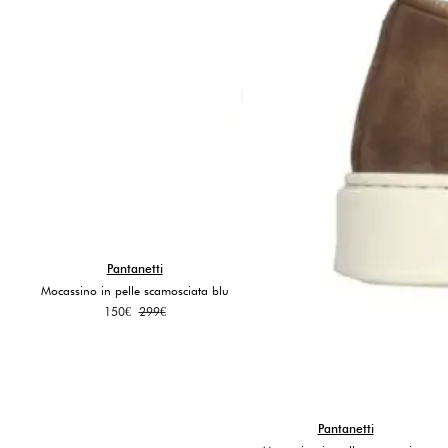
Pantanetti
Mocassino in pelle scamosciata blu
Il
Il
150
€
299
€
prezzo
prezzo
originale
attuale
era:
è:
299€.
150€.
Pantanetti