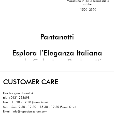
Mocassino in pelle scamosciata
sabbia
Il
Il
150
€
299
€
prezzo
prezzo
originale
attuale
era:
è:
299€.
150€.
Pantanetti
Esplora l’Eleganza Italiana
con le Calzature Pantanetti:
Stile Raffinato e Qualità
Superiore
CUSTOMER CARE
Immergiti nell’affascinante mondo delle calzature Pantanetti, dove l’eleganza
senza tempo si unisce all’artigianato italiano di alta qualità. Ogni paio di
Hai bisogno di aiuto?
scarpe Pantanetti è una celebrazione dell’estetica raffinata e dell’attenzione
tel. +0131 253698
meticolosa ai dettagli. Con design sofisticati e materiali pregiati, le calzature
Lun: 15:30 - 19:30 (Rome time)
Pantanetti sono l’incarnazione dello stile italiano, perfette per chi cerca un
Mar - Sab: 9:30 - 12:30 | 15:30 - 19:30 (Rome time)
look distintivo che esprima raffinatezza e personalità. Esplora la collezione
Email: info@reposicalzature.com