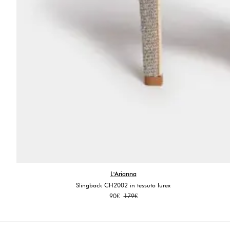
L'Arianna
Slingback CH2002 in tessuto lurex
Il
Il
90
€
179
€
prezzo
prezzo
originale
attuale
era:
è: