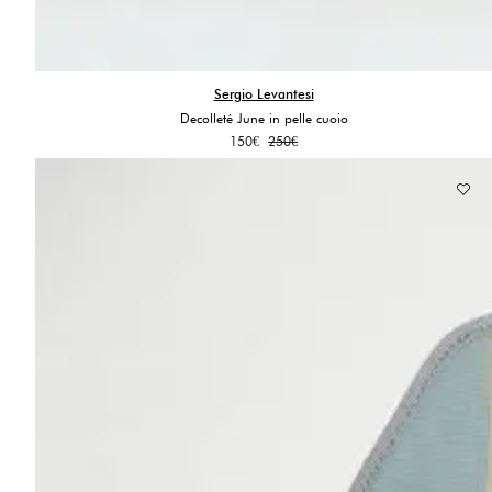
Sergio Levantesi
Decolleté June in pelle cuoio
Il
Il
150
€
250
€
prezzo
prezzo
originale
attuale
era:
è:
250€.
150€.