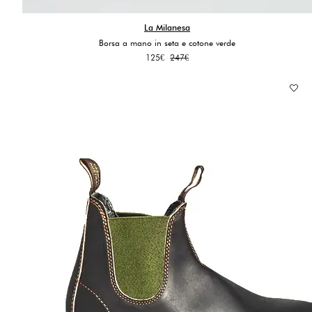
La Milanesa
Borsa a mano in seta e cotone verde
Il
Il
125
€
247
€
prezzo
prezzo
originale
attuale
era:
è:
247€.
125€.