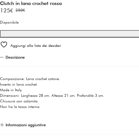
Clutch in lana crochet rossa
125
€
250
€
Il
Il
prezzo
prezzo
Disponibile
originale
attuale
era:
è:
Aggiungi alla lista dei desideri
250€.
125€.
Descrizione
Composizione: Lana crochet cotone.
Inserto in lana crochet.
Made in Italy.
Dimensioni: Larghezza 28 cm. Altezza 21 cm. Profondità 3 cm.
Chiusura con calamita.
Non ha la tasca interna.
Informazioni aggiuntive