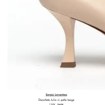
Sergio Levantesi
Decolleté Julia in pelle beige
Il
Il
130
€
260
€