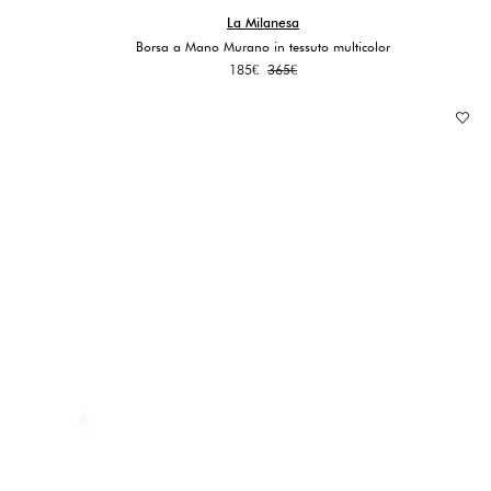
La Milanesa
Borsa a Mano Murano in tessuto multicolor
Il
Il
185
€
365
€
prezzo
prezzo
originale
attuale
era:
è:
365€.
185€.