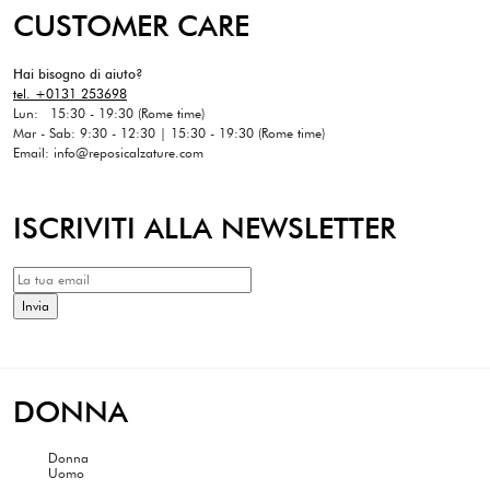
179€.
90€.
CUSTOMER CARE
Hai bisogno di aiuto?
tel. +0131 253698
Lun: 15:30 - 19:30 (Rome time)
Mar - Sab: 9:30 - 12:30 | 15:30 - 19:30 (Rome time)
Email: info@reposicalzature.com
ISCRIVITI ALLA NEWSLETTER
DONNA
Donna
Uomo