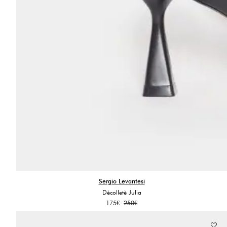
Sergio Levantesi
Dècolletè Julia
Il
Il
175
€
250
€
prezzo
prezzo
originale
attuale