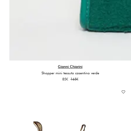
Gianni Chiarini
Shopper mini tessuto casentino verde
Il
Il
85
€
165
€
prezzo
prezzo
originale
attuale
era:
è:
165€.
85€.