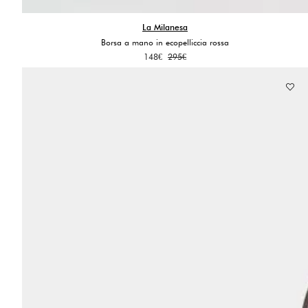
La Milanesa
Borsa a mano in ecopelliccia rossa
Il
Il
148
€
295
€
prezzo
prezzo
originale
attuale
era:
è:
295€.
148€.