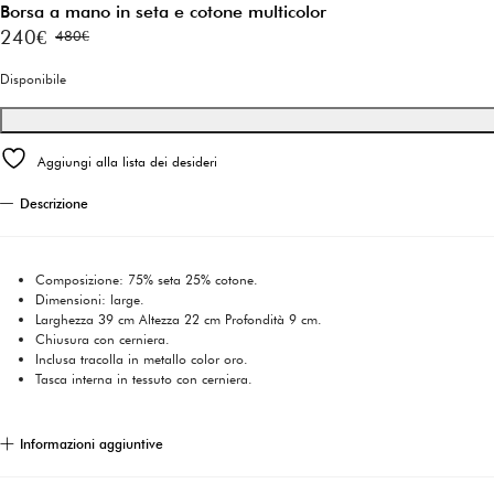
Borsa a mano in seta e cotone multicolor
240
€
480
€
Il
Il
prezzo
prezzo
Disponibile
originale
attuale
era:
è:
Aggiungi alla lista dei desideri
480€.
240€.
Descrizione
Composizione: 75% seta 25% cotone.
Dimensioni: large.
Larghezza 39 cm Altezza 22 cm Profondità 9 cm.
Chiusura con cerniera.
Inclusa tracolla in metallo color oro.
Tasca interna in tessuto con cerniera.
Informazioni aggiuntive