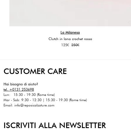
La Milanesa
Clutch in lana crochet rossa
Il
Il
125
€
250
€
prezzo
prezzo
originale
attuale
era:
è:
250€.
125€.
CUSTOMER CARE
Hai bisogno di aiuto?
tel. +0131 253698
Lun: 15:30 - 19:30 (Rome time)
Mar - Sab: 9:30 - 12:30 | 15:30 - 19:30 (Rome time)
Email: info@reposicalzature.com
ISCRIVITI ALLA NEWSLETTER