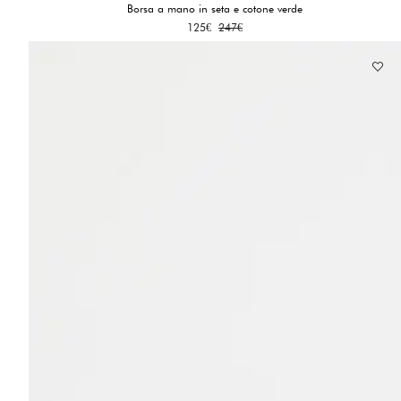
Borsa a mano in seta e cotone verde
Il
Il
125
€
247
€
prezzo
prezzo
originale
attuale
era:
è:
247€.
125€.