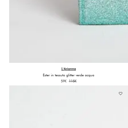
L'Arianna
Ester in tessuto glitter verde acqua
Il
Il
59
€
115
€
prezzo
prezzo
originale
attuale
era:
è:
115€.
59€.