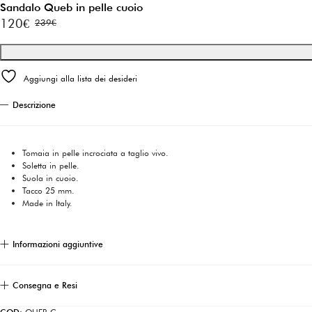
Sandalo Queb in pelle cuoio
120
€
239
€
Il
Il
prezzo
prezzo
originale
attuale
Aggiungi alla lista dei desideri
era:
è:
239€.
120€.
Descrizione
Tomaia in pelle incrociata a taglio vivo.
Soletta in pelle.
Suola in cuoio.
Tacco 25 mm.
Made in Italy.
Informazioni aggiuntive
Consegna e Resi