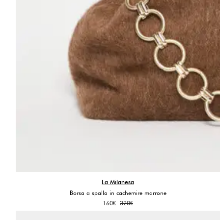
La Milanesa
Borsa a spalla in cachemire marrone
Il
Il
160
€
320
€
prezzo
prezzo