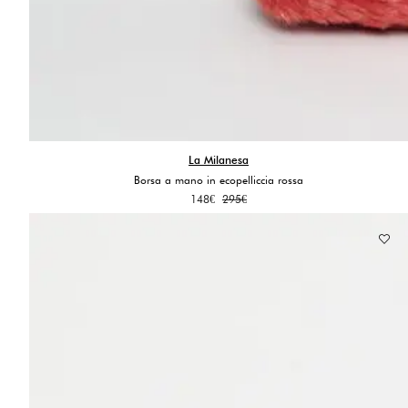
La Milanesa
Borsa a mano in ecopelliccia rossa
Il
Il
148
€
295
€
prezzo
prezzo
originale
attuale
era:
è:
295€.
148€.