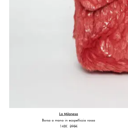
La Milanesa
Borsa a mano in ecopelliccia rossa
Il
Il
148
€
295
€