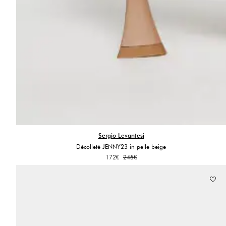
Sergio Levantesi
Dècolletè JENNY23 in pelle beige
Il
Il
172
€
245
€
prezzo
prezzo
originale
attuale
era:
è:
245€.
172€.