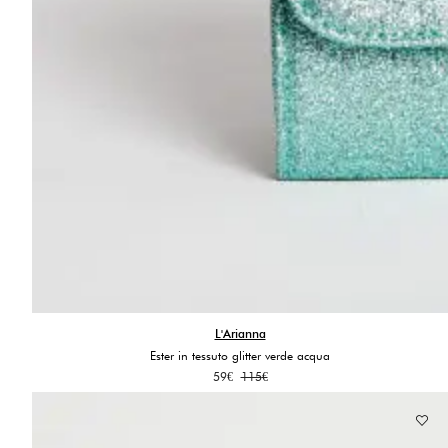
L'Arianna
Ester in tessuto glitter verde acqua
Il
Il
59
€
115
€
prezzo
prezzo
originale
attuale
era:
è:
115€.
59€.