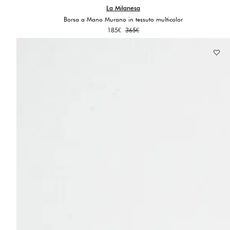
La Milanesa
Borsa a Mano Murano in tessuto multicolor
Il
Il
185
€
365
€
prezzo
prezzo
originale
attuale
era:
è:
365€.
185€.