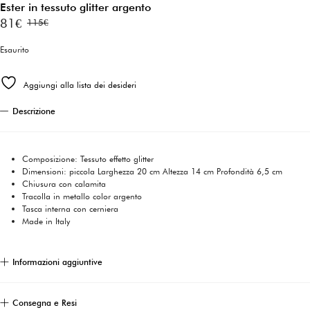
Ester in tessuto glitter argento
81
€
115
€
Il
Il
prezzo
prezzo
Esaurito
originale
attuale
Aggiungi alla lista dei desideri
era:
è:
115€.
81€.
Descrizione
Composizione: Tessuto effetto glitter
Dimensioni: piccola Larghezza 20 cm Altezza 14 cm Profondità 6,5 cm
Chiusura con calamita
Tracolla in metallo color argento
Tasca interna con cerniera
Made in Italy
Informazioni aggiuntive
Consegna e Resi