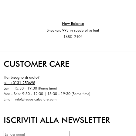
New Balance
Sneakers 993 in suede olive leaf
Il
Il
168
€
240
€
prezzo
prezzo
originale
attuale
era:
è:
240€.
168€.
CUSTOMER CARE
Hai bisogno di aiuto?
tel. +0131 253698
Lun: 15:30 - 19:30 (Rome time)
Mar - Sab: 9:30 - 12:30 | 15:30 - 19:30 (Rome time)
Email: info@reposicalzature.com
ISCRIVITI ALLA NEWSLETTER