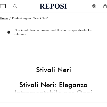
Home
/ Prodotti taggati “Stivali Neri”
Non è stato trovato nessun prodotto che corrisponde alla tua
selezione.
Stivali Neri
Stivali Neri: Eleganza
Intramontabile per Ogni
Stagione