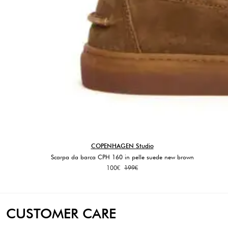
COPENHAGEN Studio
Scarpa da barca CPH 160 in pelle suede new brown
Il
Il
100
€
199
€
prezzo
prezzo
originale
attuale
era:
è:
199€.
100€.
CUSTOMER CARE