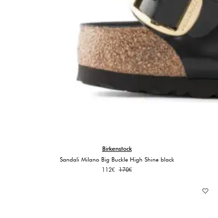
Birkenstock
Sandali Milano Big Buckle High Shine black
Il
Il
112
€
170
€
prezzo
prezzo
originale
attuale
era:
è:
170€.
112€.