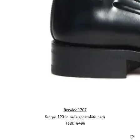
Berwick 1707
Scarpa 193 in pelle spazzolata nera
Il
Il
168
€
240
€
prezzo
prezzo
originale
attuale
era:
è: