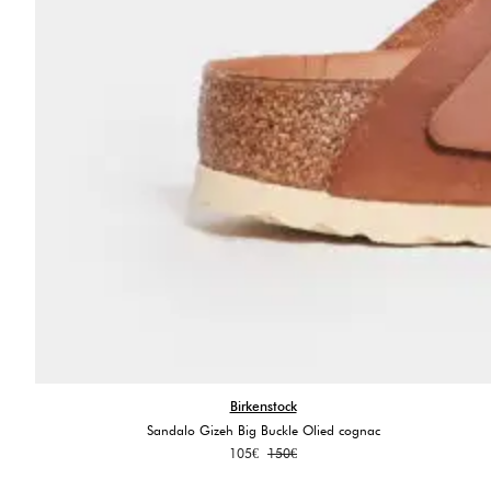
Birkenstock
Sandalo Gizeh Big Buckle Olied cognac
Il
Il
105
€
150
€
prezzo
prezzo