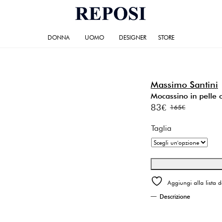
DONNA
UOMO
DESIGNER
STORE
Massimo Santini
Mocassino in pelle o
83
€
165
€
Il
Il
prezzo
prezzo
Taglia
originale
attuale
era:
è:
165€.
83€.
Aggiungi alla lista d
Descrizione