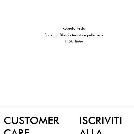
Roberto Festa
Ballerina Bliss in tessuto e pelle nera
Il
Il
115
€
230
€
prezzo
prezzo
originale
attuale
era:
è:
230€.
115€.
CUSTOMER
ISCRIVITI
CARE
ALLA