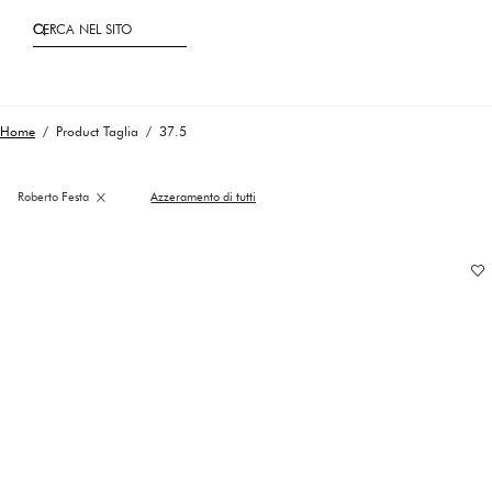
CERCA NEL SITO
Home
/ Product Taglia / 37.5
×
Roberto Festa
Azzeramento di tutti