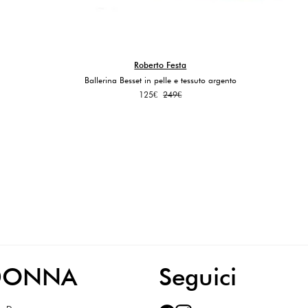
Roberto Festa
Ballerina Besset in pelle e tessuto argento
Il
Il
125
€
249
€
prezzo
prezzo
originale
attuale
era:
è:
249€.
125€.
DONNA
Seguici