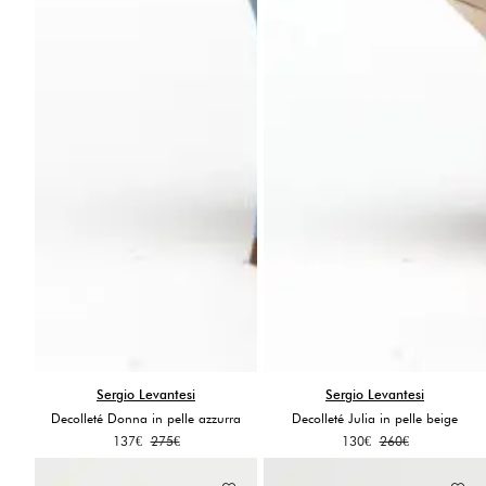
Sergio Levantesi
Sergio Levantesi
Decolleté Donna in pelle azzurra
Decolleté Julia in pelle beige
Il
Il
Il
Il
137
€
275
€
130
€
260
€
prezzo
prezzo
prezzo
prezzo
originale
attuale
originale
attuale