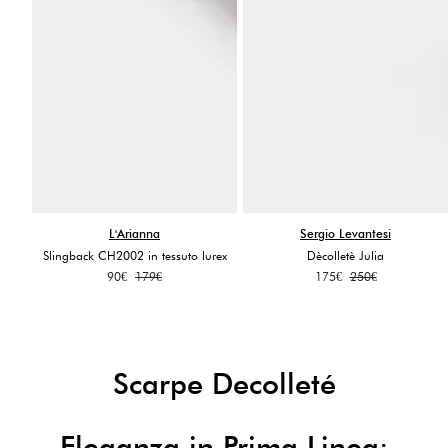
L'Arianna
Sergio Levantesi
Slingback CH2002 in tessuto lurex
Dècolletè Julia
Il
Il
Il
Il
90
€
179
€
175
€
250
€
prezzo
prezzo
prezzo
prezzo
originale
attuale
originale
attuale
era:
è:
era:
è:
179€.
90€.
250€.
175€.
Scarpe Decolleté
Eleganza in Prima Linea: