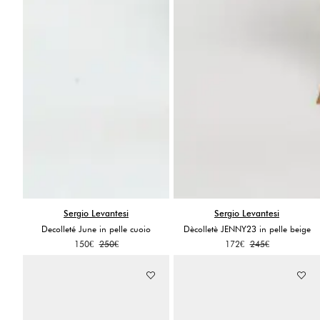
Sergio Levantesi
Sergio Levantesi
Decolleté June in pelle cuoio
Dècolletè JENNY23 in pelle beige
Il
Il
Il
Il
150
€
250
€
172
€
245
€
prezzo
prezzo
prezzo
prezzo
originale
attuale
originale
attuale
era:
è:
era:
è:
250€.
150€.
245€.
172€.