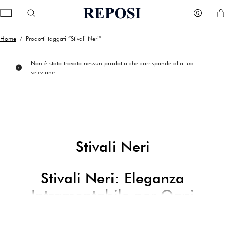
Home
/ Prodotti taggati “Stivali Neri”
Non è stato trovato nessun prodotto che corrisponde alla tua
selezione.
Stivali Neri
Stivali Neri: Eleganza
Intramontabile per Ogni
Stagione