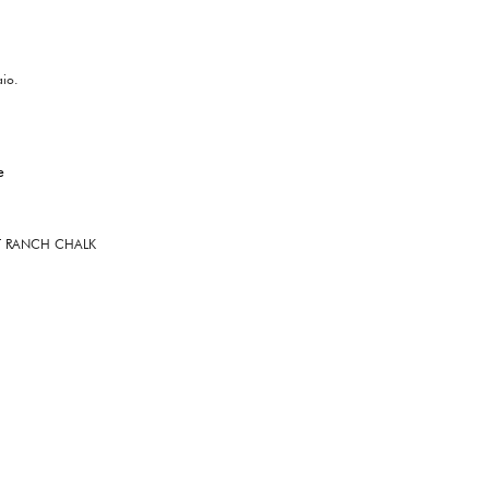
aio.
e
T RANCH CHALK