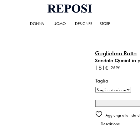
DONNA
UOMO
DESIGNER
STORE
Guglielmo Rotta
Sandalo Quaint in 
181
€
259
€
Il
Il
prezzo
prezzo
Taglia
originale
attuale
era:
è:
259€.
181€.
Aggiungi alla lista d
Descrizione