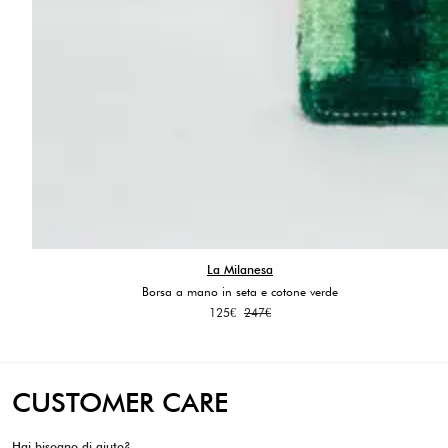
La Milanesa
Borsa a mano in seta e cotone verde
Il
Il
125
€
247
€
prezzo
prezzo
originale
attuale
era:
è:
247€.
125€.
CUSTOMER CARE
Hai bisogno di aiuto?