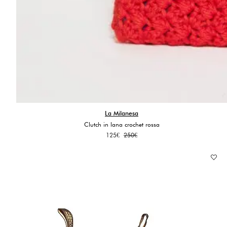
La Milanesa
Clutch in lana crochet rossa
Il
Il
125
€
250
€
prezzo
prezzo
originale
attuale
era:
è:
250€.
125€.