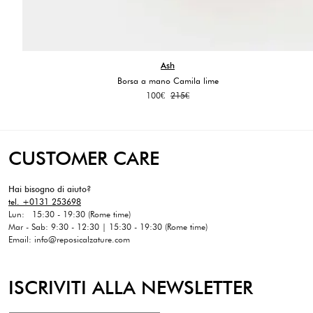
Ash
Borsa a mano Camila lime
Il
Il
100
€
215
€
prezzo
prezzo
originale
attuale
era:
è:
215€.
100€.
CUSTOMER CARE
Hai bisogno di aiuto?
tel. +0131 253698
Lun: 15:30 - 19:30 (Rome time)
Mar - Sab: 9:30 - 12:30 | 15:30 - 19:30 (Rome time)
Email: info@reposicalzature.com
ISCRIVITI ALLA NEWSLETTER