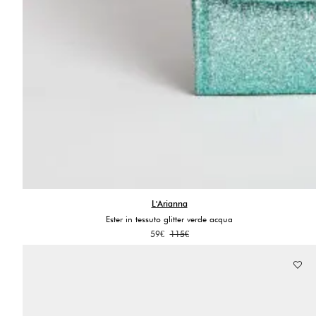
L'Arianna
Ester in tessuto glitter verde acqua
Il
Il
59
€
115
€
prezzo
prezzo
originale
attuale
era:
è:
115€.
59€.