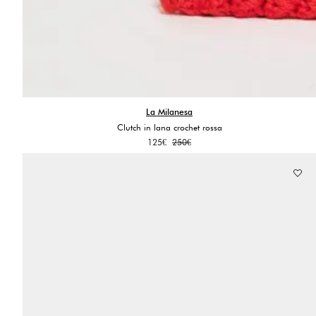
La Milanesa
Clutch in lana crochet rossa
Il
Il
125
€
250
€
prezzo
prezzo
originale
attuale
era:
è:
250€.
125€.