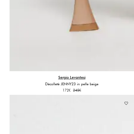
Sergio Levantesi
Dècolletè JENNY23 in pelle beige
Il
Il
172
€
245
€
prezzo
prezzo
originale
attuale
era:
è:
245€.
172€.