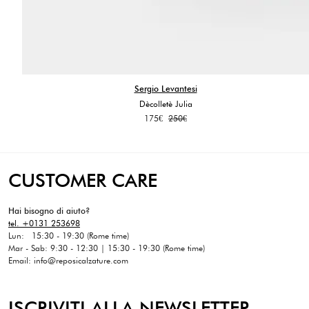
Sergio Levantesi
Dècolletè Julia
Il
Il
175
€
250
€
prezzo
prezzo
originale
attuale
era:
è:
250€.
175€.
CUSTOMER CARE
Hai bisogno di aiuto?
tel. +0131 253698
Lun: 15:30 - 19:30 (Rome time)
Mar - Sab: 9:30 - 12:30 | 15:30 - 19:30 (Rome time)
Email: info@reposicalzature.com
ISCRIVITI ALLA NEWSLETTER