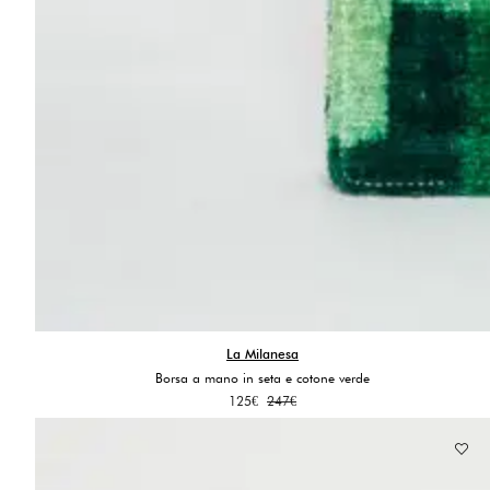
La Milanesa
Borsa a mano in seta e cotone verde
Il
Il
125
€
247
€
prezzo
prezzo
originale
attuale
era:
è:
247€.
125€.