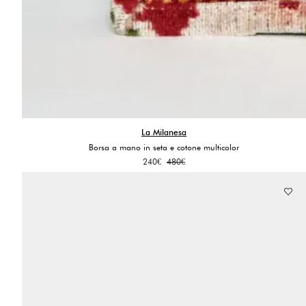
La Milanesa
Borsa a mano in seta e cotone multicolor
Il
Il
240
€
480
€
prezzo
prezzo
originale
attuale
era:
è:
480€.
240€.