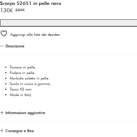
Scarpa 52651 in pelle nera
130
€
259
€
Il
Il
prezzo
prezzo
originale
attuale
Aggiungi alla lista dei desideri
era:
è:
259€.
130€.
Descrizione
Tomaia in pelle.
Fodera in pelle.
Morbida soletta in pelle.
Suola in cuoio e gomma.
Tacco 55 mm.
Made in Italy.
Informazioni aggiuntive
Consegna e Resi