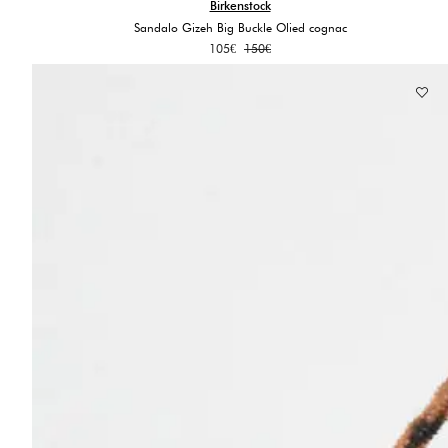
Birkenstock
Sandalo Gizeh Big Buckle Olied cognac
Il
Il
105
€
150
€
prezzo
prezzo
originale
attuale
era:
è:
150€.
105€.