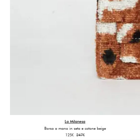
La Milanesa
Borsa a mano in seta e cotone beige
Il
Il
125
€
247
€