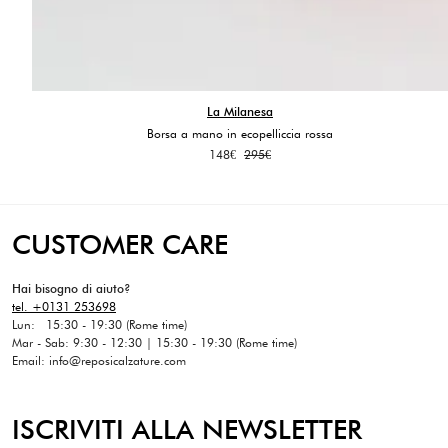
La Milanesa
Borsa a mano in ecopelliccia rossa
Il
Il
148
€
295
€
prezzo
prezzo
originale
attuale
era:
è:
295€.
148€.
CUSTOMER CARE
Hai bisogno di aiuto?
tel. +0131 253698
Lun: 15:30 - 19:30 (Rome time)
Mar - Sab: 9:30 - 12:30 | 15:30 - 19:30 (Rome time)
Email: info@reposicalzature.com
ISCRIVITI ALLA NEWSLETTER