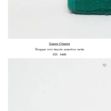
Gianni Chiarini
Shopper mini tessuto casentino verde
Il
Il
85
€
165
€
prezzo
prezzo
originale
attuale
era:
è:
165€.
85€.