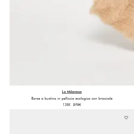
La Milanesa
Borse a bustina in pelliccia ecologica con bracciale
Il
Il
138
€
275
€
prezzo
prezzo
originale
attuale
era:
è:
275€.
138€.