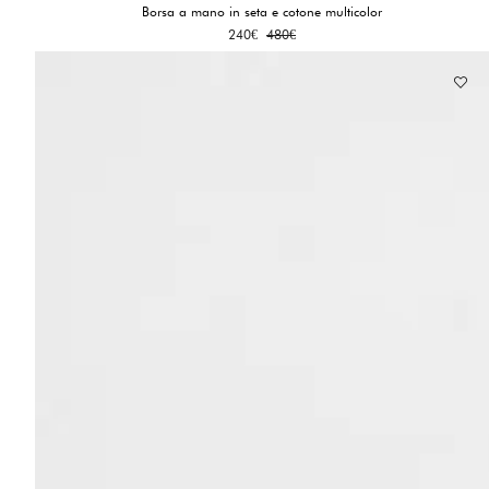
Borsa a mano in seta e cotone multicolor
Il
Il
240
€
480
€
prezzo
prezzo
originale
attuale
era:
è:
480€.
240€.