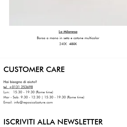
La Milanesa
Borsa a mano in seta e cotone multicolor
Il
Il
240
€
480
€
prezzo
prezzo
originale
attuale
era:
è:
480€.
240€.
CUSTOMER CARE
Hai bisogno di aiuto?
tel. +0131 253698
Lun: 15:30 - 19:30 (Rome time)
Mar - Sab: 9:30 - 12:30 | 15:30 - 19:30 (Rome time)
Email: info@reposicalzature.com
ISCRIVITI ALLA NEWSLETTER