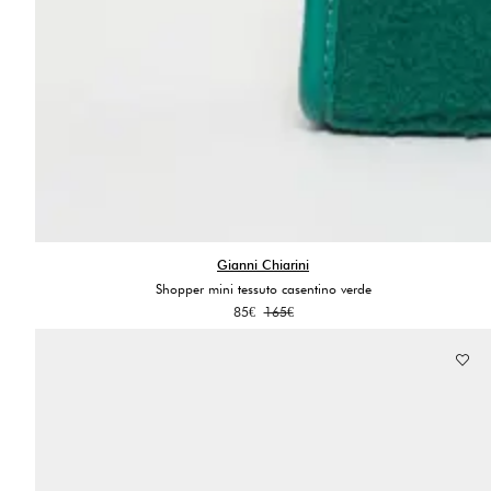
Gianni Chiarini
Shopper mini tessuto casentino verde
Il
Il
85
€
165
€
prezzo
prezzo
originale
attuale
era:
è:
165€.
85€.