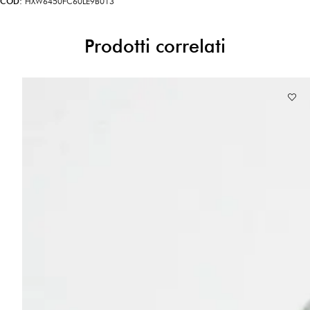
COD:
HXW6450FC60LE9B013
Prodotti correlati