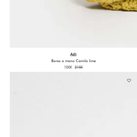
Ash
Borsa a mano Camila lime
Il
Il
100
€
215
€
prezzo
prezzo
originale
attuale
era:
è:
215€.
100€.