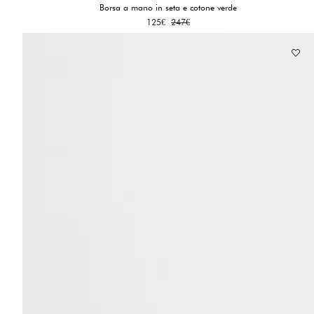
Borsa a mano in seta e cotone verde
Il
Il
125
€
247
€
prezzo
prezzo
originale
attuale
era:
è:
247€.
125€.