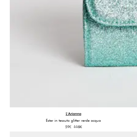
L'Arianna
Ester in tessuto glitter verde acqua
Il
Il
59
€
115
€
prezzo
prezzo