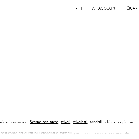
IT
ACCOUNT
CART
desiderio nascosto.
Scarpe con tacco
,
stivali
,
stivaletti
, sandali…
chi ne ha più ne
 così come ad outfit più eleganti e formali
, per la donna moderna che vuole