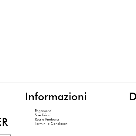
erfetto per le tue occasioni speciali.
Reposi
è stata capace di selezionare tra i tanti
Informazioni
Pagamenti
Spedizioni
ER
Resi e Rimborsi
Termini e Condizioni