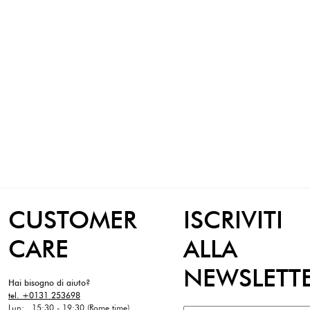
Le scarpe sono fondamentali per un outfit p
CUSTOMER
ISCRIVITI
CARE
ALLA
NEWSLETT
Hai bisogno di aiuto?
tel. +0131 253698
Lun: 15:30 - 19:30 (Rome time)