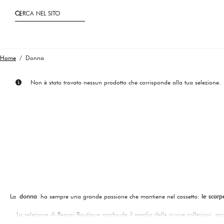
CERCA NEL SITO
Home
/ Donna
Non è stato trovato nessun prodotto che corrisponde alla tua selezione.
La
donna
ha sempre una grande passione che mantiene nel cassetto:
le scar
La selezione di Reposi Boutique racchiude il meglio delle nuove collezioni, acc