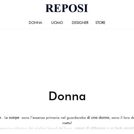
DONNA
UOMO
DESIGNER
STORE
Donna
pe.
Le
scarpe
sono l’essenza primaria nel guardaroba
di una donna
, sono il loro 
metta!
essori e calzature dei migliori brand del lusso,
capaci di abbinarsi a un look casual
sempre mantenere
uno stile unico ed inimitabile
.