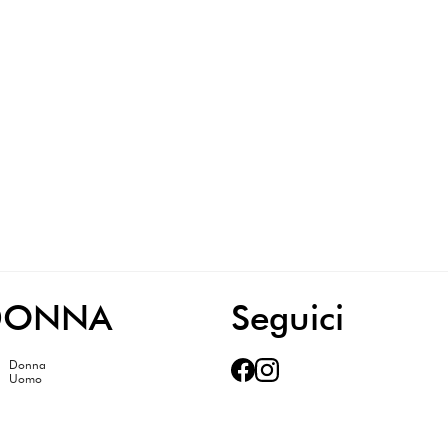
 brand dei prodotti di qualità ed eccellenza.
DONNA
Seguici
Donna
Uomo