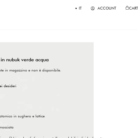
IT
ACCOUNT
CART
 in nubuk verde acqua
nte in magazzino e non è disponibile.
ei desideri
tomico in sughero e lattice
amosciata