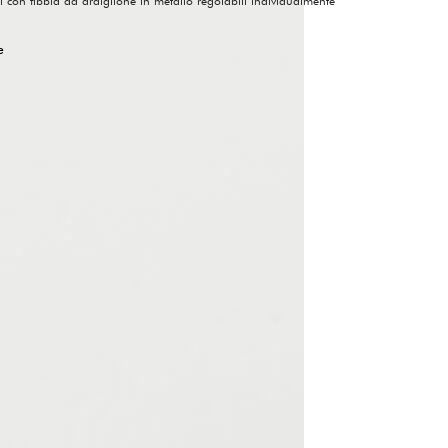
ni con fibbia ad ardiglione in metallo regolabili individualmente
e